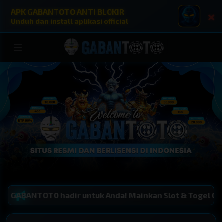
APK GABANTOTO ANTI BLOKIR
×
Unduh dan install aplikasi official
SLOT
CASINO
SPORT
TOGEL
TABLE
FISHING
COCK
dir untuk Anda! Mainkan Slot & Togel Online dengan pemb