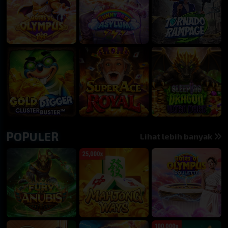
44 : 02 : 28
22 : 07 : 28
SINGAPORE
SYDNEY POOLS
5102
2413
16 : 22 : 28
12 : 27 : 28
HONGKONG POOLS
SYDNEY LOTTO
2797
1377
POPULER
Lihat lebih banyak
21 : 27 : 28
12 : 27 : 28
HONGKONG LOTTO
TOTOMACAU 13:00
5917
0342
21 : 52 : 28
11 : 37 : 28
TOTOMACAU 16:00
TOTOMACAU 19:00