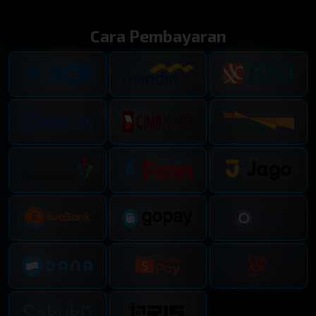
VIRGINIA DAY
VIRGINIA NIGHT
Cara Pembayaran
5806
4402
TUTUP
08 : 37 : 28
FLORIDA MIDDAY
ILLINOIS MIDDAY
2721
8776
23 : 12 : 28
TUTUP
CALIFORNIA
NEW JERSEY EVENING
0744
5460
07 : 12 : 28
08 : 37 : 28
KENTUCKY EVENING
BULLSEYE
6617
6299