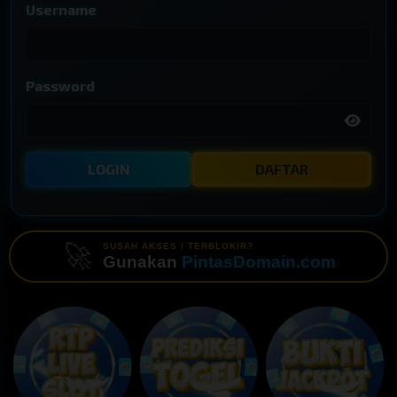
Username
Password
LOGIN
DAFTAR
🚀
SUSAH AKSES / TERBLOKIR?
Gunakan
PintasDomain.com