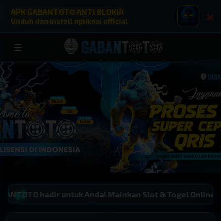
APK GABANTOTO ANTI BLOKIR
×
Unduh dan install aplikasi official
SLOT
CASINO
SPORT
TOGEL
TABLE
FISHING
COCK
tuk Anda! Mainkan Slot & Togel Online dengan pembayara