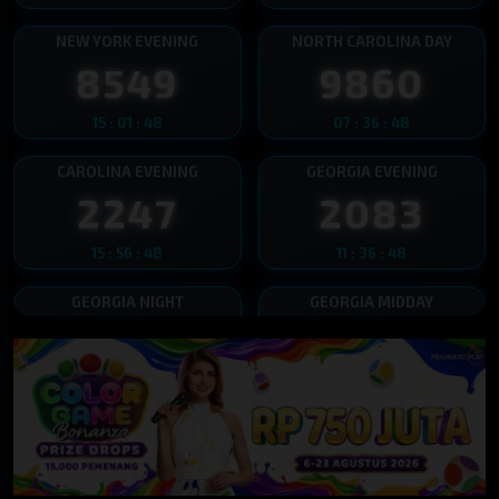
NEW YORK EVENING
NORTH CAROLINA DAY
8549
9860
15 : 01 : 46
07 : 36 : 46
CAROLINA EVENING
GEORGIA EVENING
2247
2083
15 : 56 : 46
11 : 36 : 46
GEORGIA NIGHT
GEORGIA MIDDAY
0023
2393
16 : 11 : 46
05 : 06 : 46
VIRGINIA DAY
VIRGINIA NIGHT
0628
5514