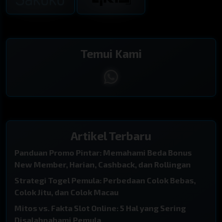
15 : 36 : 46
17 : 41 : 46
TENNESSE MORNING
MARYLAND MIDDAY
4732
4439
Temui Kami
02 : 56 : 46
05 : 01 : 46
SINGAPORE
SYDNEY POOLS
0715
4816
TUTUP
19 : 21 : 46
Artikel Terbaru
HONGKONG POOLS
SYDNEY LOTTO
Panduan Promo Pintar: Memahami Beda Bonus
4245
7097
New Member, Harian, Cashback, dan Rollingan
Strategi Togel Pemula: Perbedaan Colok Bebas,
04 : 21 : 46
19 : 21 : 46
Colok Jitu, dan Colok Macau
HONGKONG LOTTO
TOTOMACAU 13:00
Mitos vs. Fakta Slot Online: 5 Hal yang Sering
1739
9894
Disalahpahami Pemula