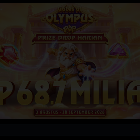
SYDNEY LOTTO
HONGKONG LOTTO
TOTOMACAU 13:00
1377
6011
0342
17 : 26 : 23
02 : 51 : 23
16 : 36 : 23
TOTOMACAU 00:00
CAMBODIA
CHINA
4072
7635
3017
03 : 56 : 23
15 : 31 : 23
19 : 11 : 23
TEXAS EVENING
TEXAS MORNING
OREGON 03
0049
2691
1535
09 : 41 : 23
01 : 41 : 23
06 : 41 : 23
NEW YORK EVENING
NORTH CAROLINA DAY
CAROLINA EVENIN
1896
6936
6880