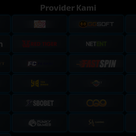
Provider Kami