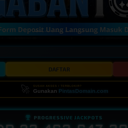
🔥 GABANTOTO hadir untuk An
DAFTAR
🚀
SUSAH AKSES / TERBLOKIR?
Gunakan
PintasDomain.com
PROGRESSIVE JACKPOTS