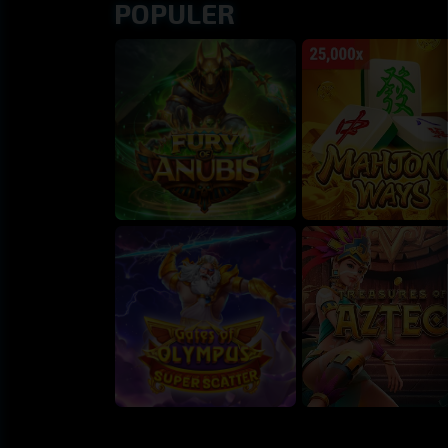
POPULER
03 : 56 : 23
15 : 31 : 23
TEXAS EVENING
TEXAS MORNING
0049
2691
09 : 41 : 23
01 : 41 : 23