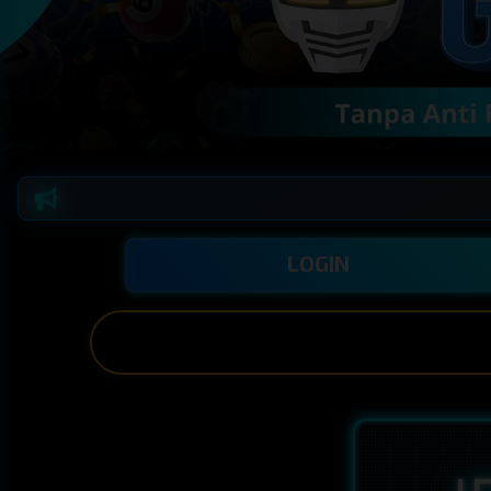
LOGIN