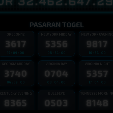
DR 32.462.647.5
PASARAN TOGEL
OREGON 12
NEW YORK MIDDAY
NEW YORK EVENIN
3617
5356
9817
19 : 08 : 57
08 : 33 : 57
16 : 33 : 57
GEORGIA MIDDAY
VIRGINIA DAY
VIRGINIA NIGHT
3740
0704
5357
06 : 38 : 57
08 : 03 : 57
17 : 03 : 57
KENTUCKY EVENING
BULLSEYE
TENNESSE MORNIN
8365
0503
8148
17 : 08 : 57
19 : 13 : 57
28 : 28 : 57