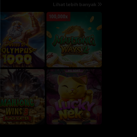
Lihat lebih banyak
27 : 13 : 57
31 : 38 : 57