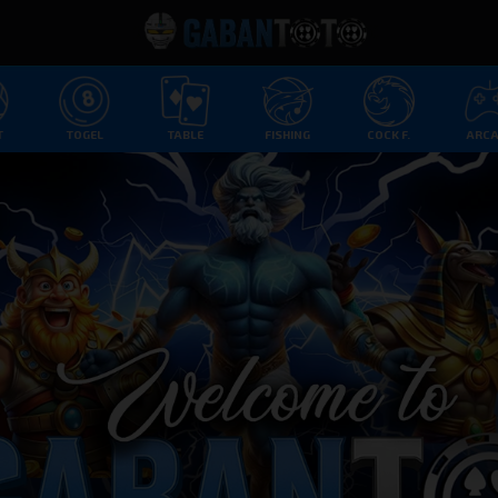
T
TOGEL
TABLE
FISHING
COCK F.
ARC