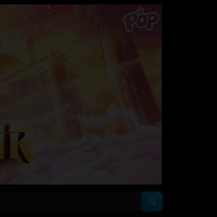
TOTOMACAU 16:00
TOTOMACAU 19:00
0712
9031
23 : 03 : 57
02 : 03 : 57
JAPAN
TAIWAN
9078
4329
00 : 23 : 57
03 : 53 : 57
OREGON 06
OREGON 09
9936
1730
13 : 08 : 57
16 : 08 : 57
G
GEORGIA EVENING
GEORGIA NIGHT
7037
3108