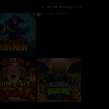
13 : 08 : 57
17 : 43 : 57
Lihat lebih banyak
CALIFORNIA
NEW JERSEY EVENING
6864
7136
15 : 38 : 57
17 : 03 : 57
SYDNEY POOLS
HONGKONG POOLS
8082
2797
20 : 53 : 57
05 : 53 : 57
TOTOMACAU 22:00
TOTOMACAU 23:00
6525
1109
05 : 03 : 57
06 : 08 : 57
PCSO
TEXAS DAY
7102
9276