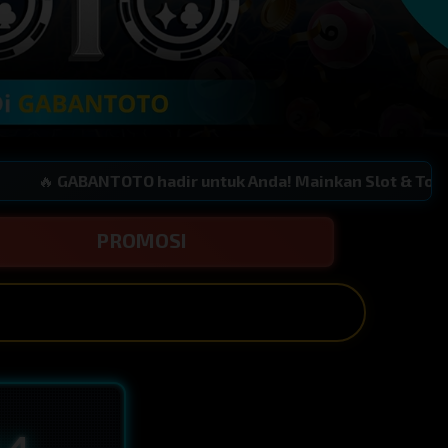
k Anda! Mainkan Slot & Togel Online dengan pembayaran 
PROMOSI