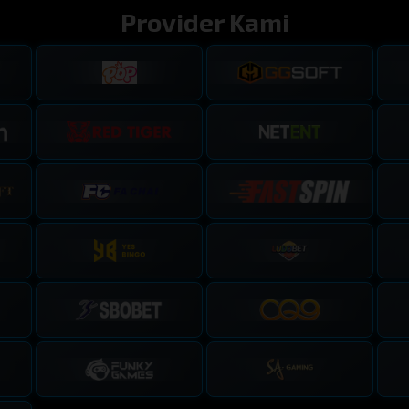
Provider Kami