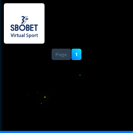
Page
1