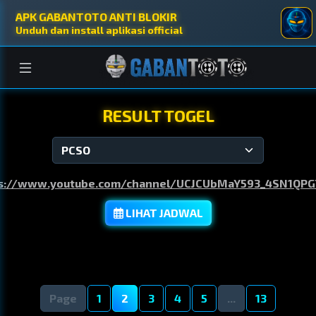
APK GABANTOTO ANTI BLOKIR
Unduh dan install aplikasi official
SLOT
CASINO
SPORT
TOGEL
TABLE
FISHING
COCK
RESULT TOGEL
s://www.youtube.com/channel/UCJCUbMaY593_4SN1QP
LIHAT JADWAL
Page
1
2
3
4
5
...
13