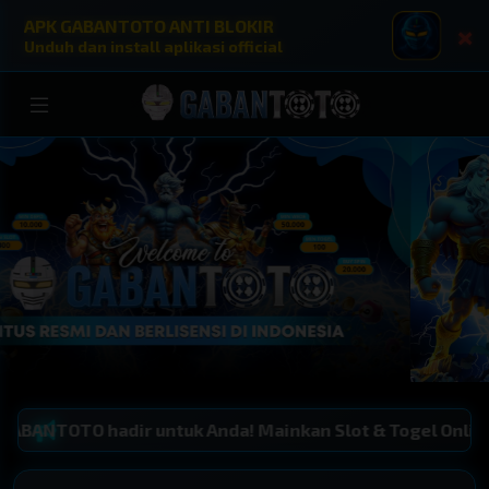
APK GABANTOTO ANTI BLOKIR
×
Unduh dan install aplikasi official
CASINO
SPORT
TOGEL
TABLE
FISHING
COCK F.
ARC
untuk Anda! Mainkan Slot & Togel Online dengan pembaya