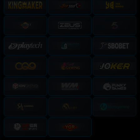
OREGON 12
NEW YORK MIDDAY
3787
0588
12 : 51 : 53
02 : 16 : 53
NEW YORK EVENING
NORTH CAROLINA DAY
1896
6936
10 : 16 : 53
02 : 51 : 53
CAROLINA EVENING
GEORGIA EVENING
6880
4668
11 : 11 : 53
06 : 51 : 53
GEORGIA NIGHT
GEORGIA MIDDAY
3227
3250
11 : 26 : 53
00 : 21 : 53