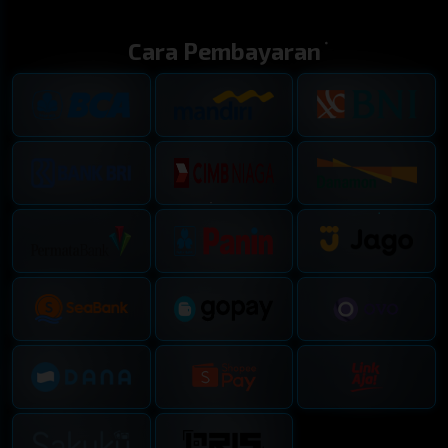
VIRGINIA DAY
VIRGINIA NIGHT
Cara Pembayaran
5806
4402
01 : 46 : 53
10 : 46 : 53
FLORIDA MIDDAY
ILLINOIS MIDDAY
8005
8776
01 : 21 : 53
01 : 31 : 53
CALIFORNIA
NEW JERSEY EVENING
0744
5460
09 : 21 : 53
10 : 46 : 53
KENTUCKY EVENING
BULLSEYE
6617
6299