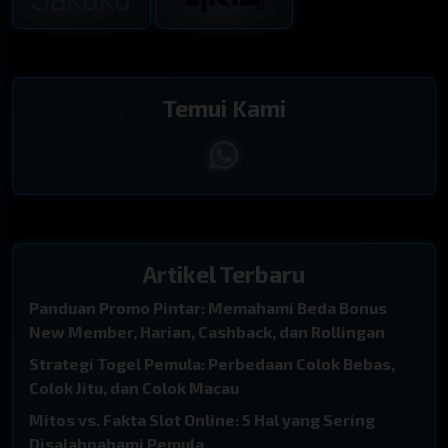
10 : 51 : 53
12 : 56 : 53
TENNESSE MORNING
MARYLAND MIDDAY
8148
0799
Temui Kami
46 : 11 : 53
00 : 16 : 53
SINGAPORE
SYDNEY POOLS
5102
2413
18 : 31 : 53
14 : 36 : 53
Artikel Terbaru
HONGKONG POOLS
SYDNEY LOTTO
Panduan Promo Pintar: Memahami Beda Bonus
9943
1377
New Member, Harian, Cashback, dan Rollingan
Strategi Togel Pemula: Perbedaan Colok Bebas,
TUTUP
14 : 36 : 53
Colok Jitu, dan Colok Macau
HONGKONG LOTTO
TOTOMACAU 13:00
Mitos vs. Fakta Slot Online: 5 Hal yang Sering
6011
0342
Disalahpahami Pemula