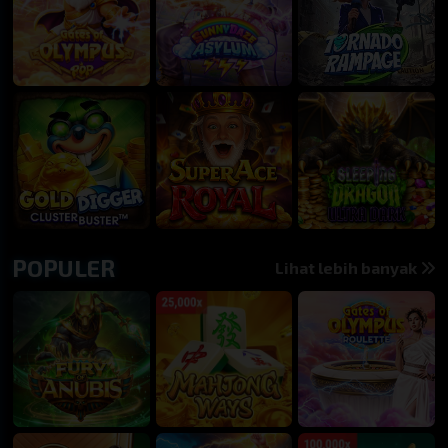
46 : 11 : 53
00 : 16 : 53
SINGAPORE
SYDNEY POOLS
5102
2413
18 : 31 : 53
14 : 36 : 53
HONGKONG POOLS
SYDNEY LOTTO
9943
1377
POPULER
Lihat lebih banyak
TUTUP
14 : 36 : 53
HONGKONG LOTTO
TOTOMACAU 13:00
6011
0342
00 : 01 : 53
13 : 46 : 53
TOTOMACAU 16:00
TOTOMACAU 19:00