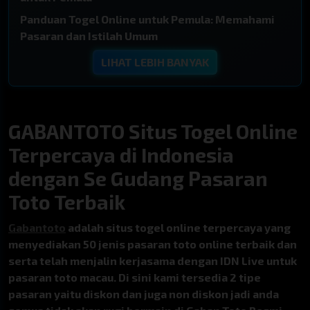
3017
9078
Panduan Togel Online untuk Pemula: Memahami
Pasaran dan Istilah Umum
16 : 21 : 53
18 : 06 : 53
LIHAT LEBIH BANYAK
TAIWAN
PCSO
4329
7102
21 : 36 : 53
44 : 56 : 53
GABANTOTO Situs Togel Online
Terpercaya di Indonesia
TEXAS DAY
TEXAS EVENING
0218
0049
dengan Se Gudang Pasaran
Toto Terbaik
01 : 21 : 53
06 : 51 : 53
Gabantoto
adalah situs togel online terpercaya yang
TEXAS MORNING
OREGON 03
menyediakan 50 jenis pasaran toto online terbaik dan
3992
1535
serta telah menjalin kerjasama dengan IDN Live untuk
pasaran toto macau. Di sini kami tersedia 2 tipe
46 : 51 : 53
03 : 51 : 53
pasaran yaitu diskon dan juga non diskon jadi anda