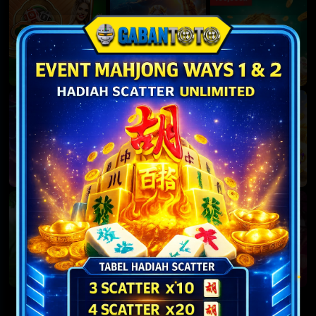
2957
9031
16 : 46 : 53
19 : 46 : 53
TOTOMACAU 22:00
TOTOMACAU 23:00
6525
9141
22 : 46 : 53
TUTUP
TOTOMACAU 00:00
CAMBODIA
4072
7635
01 : 06 : 53
12 : 41 : 53
CHINA
JAPAN
3017
9078
16 : 21 : 53
18 : 06 : 53
TAIWAN
PCSO