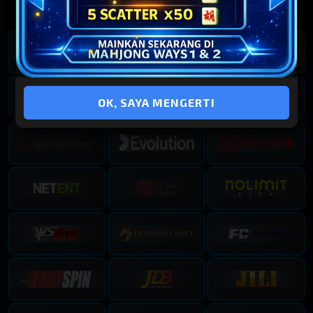
Provider Kami
4329
7102
21 : 36 : 53
44 : 56 : 53
TEXAS DAY
TEXAS EVENING
0218
0049
OK, SAYA MENGERTI
01 : 21 : 53
06 : 51 : 53
TEXAS MORNING
OREGON 03
3992
1535
46 : 51 : 53
03 : 51 : 53
OREGON 06
OREGON 09
6079
3397
06 : 51 : 53
09 : 51 : 53