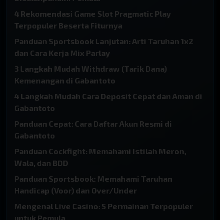
4 Rekomendasi Game Slot Pragmatic Play
00 : 01 : 53
13 : 46 : 53
Terpopuler Beserta Fiturnya
TOTOMACAU 16:00
TOTOMACAU 19:00
Panduan Sportsbook Lanjutan: Arti Taruhan 1x2
2957
9031
dan Cara Kerja Mix Parlay
3 Langkah Mudah Withdraw (Tarik Dana)
16 : 46 : 53
19 : 46 : 53
Kemenangan di Gabantoto
4 Langkah Mudah Cara Deposit Cepat dan Aman di
TOTOMACAU 22:00
TOTOMACAU 23:00
Gabantoto
6525
9141
Panduan Cepat: Cara Daftar Akun Resmi di
22 : 46 : 53
TUTUP
Gabantoto
Panduan Cockfight: Memahami Istilah Meron,
TOTOMACAU 00:00
CAMBODIA
Wala, dan BDD
4072
7635
Panduan Sportsbook: Memahami Taruhan
Handicap (Voor) dan Over/Under
01 : 06 : 53
12 : 41 : 53
Mengenal Live Casino: 5 Permainan Terpopuler
CHINA
JAPAN
untuk Pemula