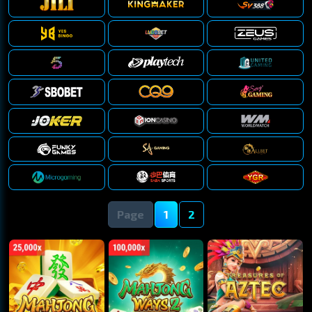
Page
1
2