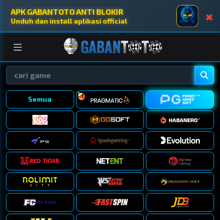
APK GABANTOTO ANTI BLOKIR
×
Unduh dan install aplikasi official
SLOT
CASINO
SPORT
TOGEL
TABLE
FISHING
COCK
Semua