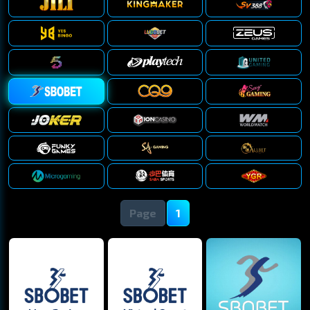
Page
1