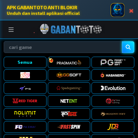
APK GABANTOTO ANTI BLOKIR
×
Unduh dan install aplikasi official
SLOT
CASINO
SPORT
TOGEL
TABLE
FISHING
COCK
Semua