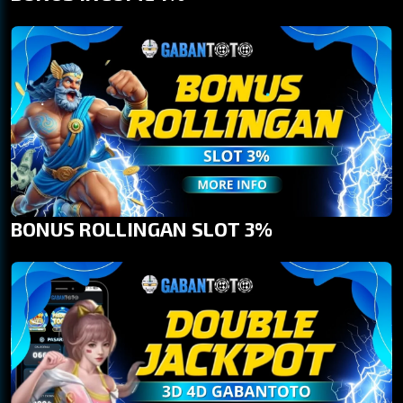
BONUS ROLLINGAN SLOT 3%