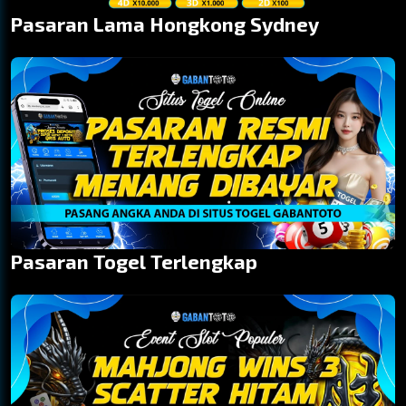
Pasaran Lama Hongkong Sydney
Pasaran Togel Terlengkap