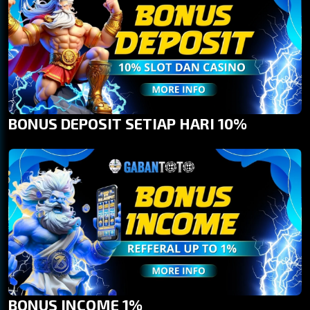
BONUS DEPOSIT SETIAP HARI 10%
BONUS INCOME 1%