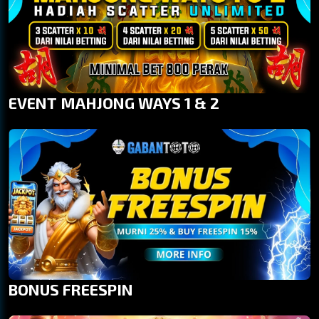
EVENT MAHJONG WAYS 1 & 2
BONUS FREESPIN