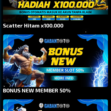
Scatter Hitam x100.000
BONUS NEW MEMBER 50%