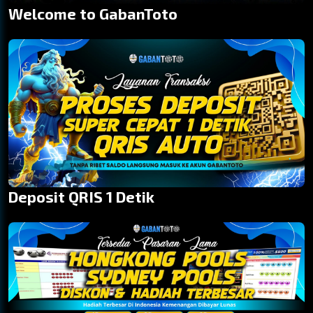
Welcome to GabanToto
Deposit QRIS 1 Detik