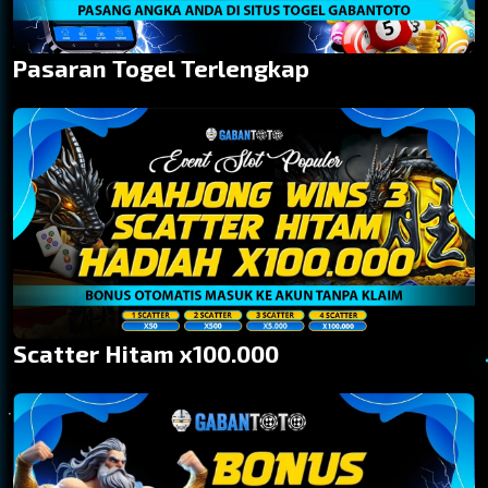
Pasaran Togel Terlengkap
Scatter Hitam x100.000