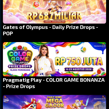
Gates of Olympus - Daily Prize Drops -
POP
Pragmatig Play - COLOR GAME BONANZA
- Prize Drops