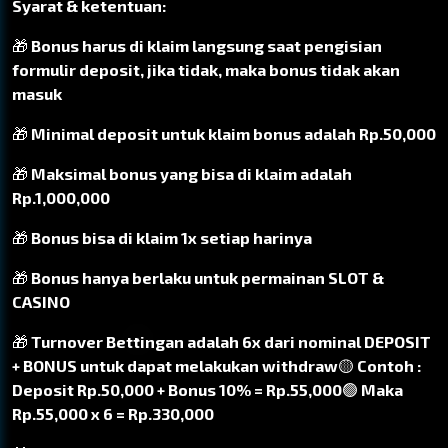
Syarat & ketentuan:
🎁 Bonus harus di klaim langsung saat pengisian
formulir deposit, jika tidak, maka bonus tidak akan
masuk
🎁 Minimal deposit untuk klaim bonus adalah Rp.50,000
🎁 Maksimal bonus yang bisa di klaim adalah
Rp.1,000,000
🎁 Bonus bisa di klaim 1x setiap harinya
🎁 Bonus hanya berlaku untuk permainan SLOT &
CASINO
🎁 Turnover Bettingan adalah 6x dari nominal DEPOSIT
+ BONUS untuk dapat melakukan withdraw🟡 Contoh :
Deposit Rp.50,000 + Bonus 10% = Rp.55,000🟢 Maka
Rp.55,000 x 6 = Rp.330,000