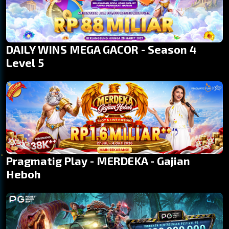
DAILY WINS MEGA GACOR - Season 4
Level 5
Pragmatig Play - MERDEKA - Gajian
Heboh