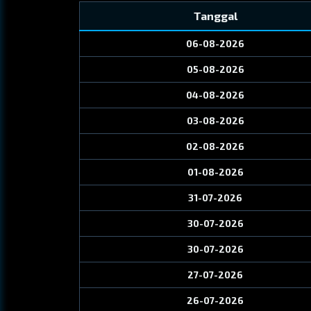
Tanggal
06-08-2026
05-08-2026
04-08-2026
03-08-2026
02-08-2026
01-08-2026
31-07-2026
30-07-2026
30-07-2026
27-07-2026
26-07-2026