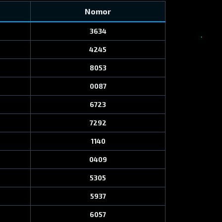
Nomor
3634
4245
8053
0087
6723
7292
1140
0409
5305
5937
6057