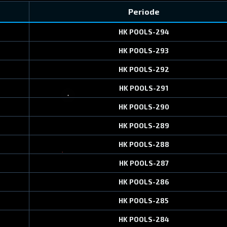
Periode
HK POOLS-294
HK POOLS-293
HK POOLS-292
HK POOLS-291
HK POOLS-290
HK POOLS-289
HK POOLS-288
HK POOLS-287
HK POOLS-286
HK POOLS-285
HK POOLS-284