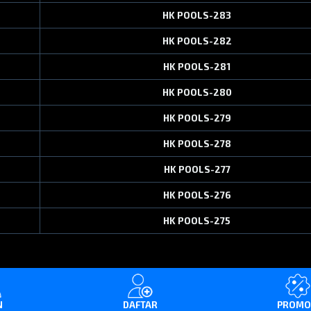
HK POOLS-283
HK POOLS-282
HK POOLS-281
HK POOLS-280
HK POOLS-279
HK POOLS-278
HK POOLS-277
HK POOLS-276
HK POOLS-275
N
DAFTAR
PROMO