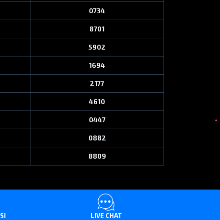
0734
8701
5902
1694
2177
4610
0447
0882
8809
SI
LIVE CHAT