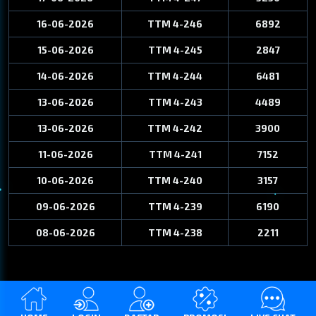
16-06-2026
TTM 4-246
6892
15-06-2026
TTM 4-245
2847
14-06-2026
TTM 4-244
6481
13-06-2026
TTM 4-243
4489
13-06-2026
TTM 4-242
3900
11-06-2026
TTM 4-241
7152
10-06-2026
TTM 4-240
3157
09-06-2026
TTM 4-239
6190
08-06-2026
TTM 4-238
2211