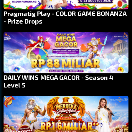
Pragmatig Play - COLOR GAME BONANZA
- Prize Drops
DAILY WINS MEGA GACOR - Season 4
Level 5