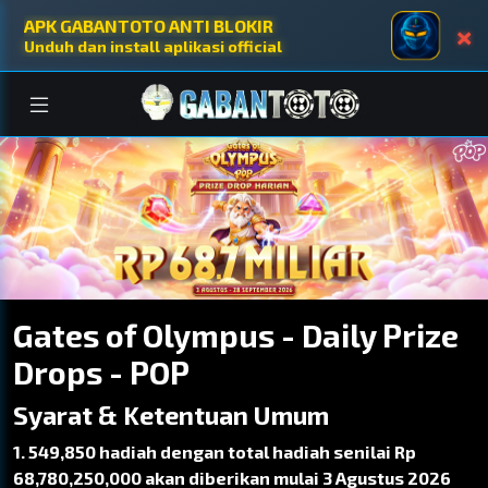
APK GABANTOTO ANTI BLOKIR
×
Unduh dan install aplikasi official
SLOT
CASINO
SPORT
TOGEL
TABLE
FISHING
COCK
Gates of Olympus - Daily Prize
Drops - POP
Syarat & Ketentuan Umum
1. 549,850 hadiah dengan total hadiah senilai Rp
68,780,250,000 akan diberikan mulai 3 Agustus 2026