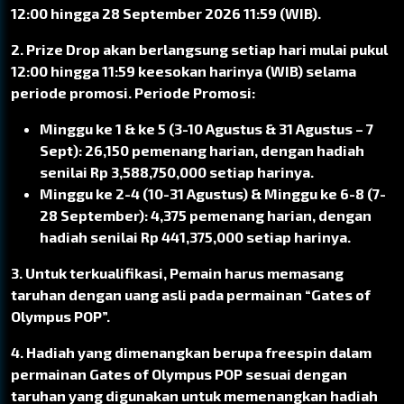
12:00 hingga 28 September 2026 11:59 (WIB).
2. Prize Drop akan berlangsung setiap hari mulai pukul
12:00 hingga 11:59 keesokan harinya (WIB) selama
periode promosi. Periode Promosi:
Minggu ke 1 & ke 5 (3-10 Agustus & 31 Agustus – 7
Sept): 26,150 pemenang harian, dengan hadiah
senilai Rp 3,588,750,000 setiap harinya.
Minggu ke 2-4 (10-31 Agustus) & Minggu ke 6-8 (7-
28 September): 4,375 pemenang harian, dengan
hadiah senilai Rp 441,375,000 setiap harinya.
3. Untuk terkualifikasi, Pemain harus memasang
taruhan dengan uang asli pada permainan “Gates of
Olympus POP”.
4. Hadiah yang dimenangkan berupa freespin dalam
permainan Gates of Olympus POP sesuai dengan
taruhan yang digunakan untuk memenangkan hadiah